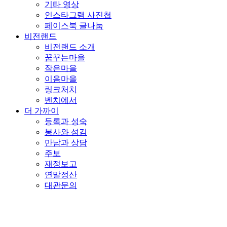
기타 영상
인스타그램 사진첩
페이스북 글나눔
비전랜드
비전랜드 소개
꿈꾸는마을
작은마을
이음마을
링크처치
벤치에서
더 가까이
등록과 성숙
봉사와 섬김
만남과 상담
주보
재정보고
연말정산
대관문의