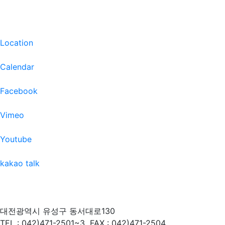
Location
Calendar
Facebook
Vimeo
Youtube
kakao talk
대전광역시 유성구 동서대로130
TEL : 042)471-2501~3
FAX : 042)471-2504