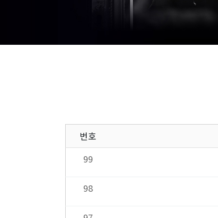
번호
99
98
97