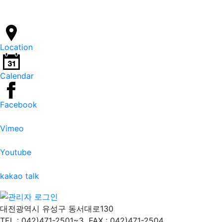
Location
Calendar
Facebook
Vimeo
Youtube
kakao talk
대전광역시 유성구 동서대로130
TEL : 042)471-2501~3
FAX : 042)471-2504