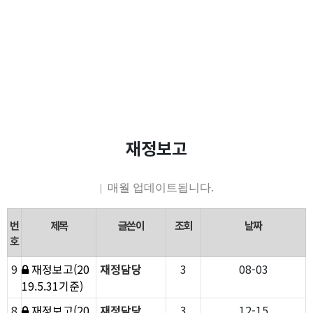
main contents
재정보고
| 매월 업데이트됩니다.
번
제목
글쓴이
조회
날짜
호
9
재정보고(20
재정담당
3
08-03
19.5.31기준)
8
재정보고(20
재정담당
3
12-15