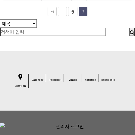
6
7
Calendar
Facebook
Vimeo
Youtube
kakao talk
Location